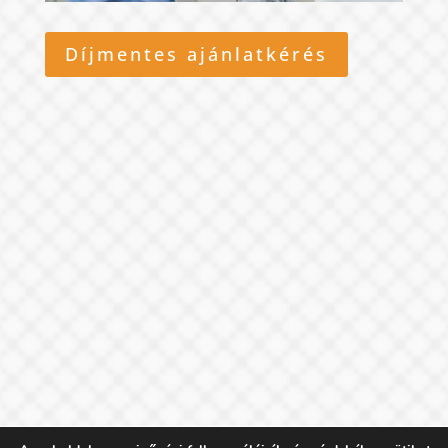
Díjmentes ajánlatkérés