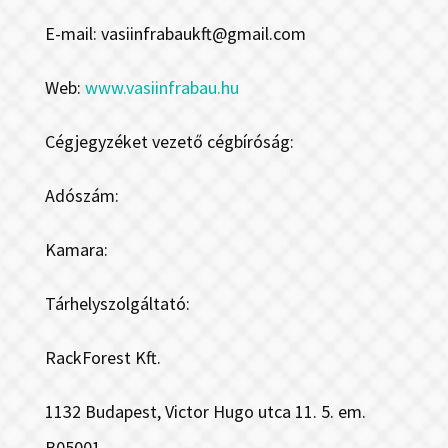
E-mail: vasiinfrabaukft@gmail.com
Web:
www.vasiinfrabau.hu
Cégjegyzéket vezető cégbíróság:
Adószám:
Kamara:
Tárhelyszolgáltató:
RackForest Kft.
1132 Budapest, Victor Hugo utca 11. 5. em.
B05001.