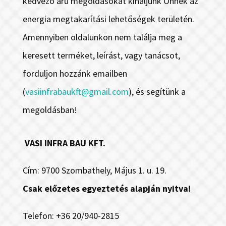
kedvező árú megoldásokat kínáljunk Önnek az
energia megtakarítási lehetőségek területén.
Amennyiben oldalunkon nem találja meg a
keresett terméket, leírást, vagy tanácsot,
forduljon hozzánk emailben
(
vasiinfrabaukft@gmail.com
), és segítünk a
megoldásban!
VASI INFRA BAU KFT.
Cím: 9700 Szombathely, Május 1. u. 19.
Csak előzetes egyeztetés alapján nyitva!
Telefon: +36 20/940-2815