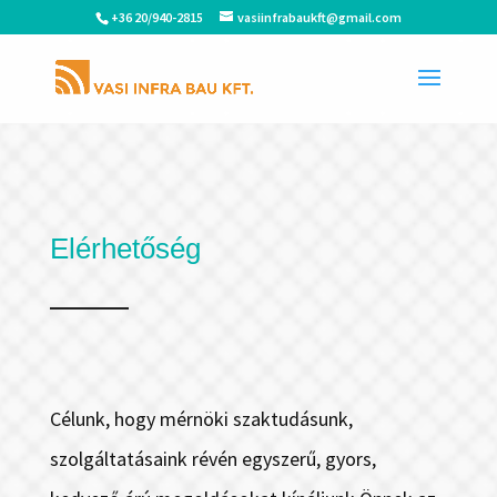
+36 20/940-2815
vasiinfrabaukft@gmail.com
Elérhetőség
Célunk, hogy mérnöki szaktudásunk,
szolgáltatásaink révén egyszerű, gyors,