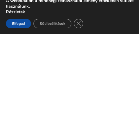
A weboldalon a minőségi felhasználói élmény érdekében sütiket
használunk.
Részletek
Close GDPR Cookie Banner
Elfogad
Süti beállítások
© 2022 VASI INFRA BAU Kft.
ARQUITECTO KFT. MUNKAVÉDELEM
FELSŐFOKON.