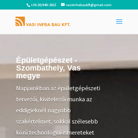
+36 20/940-2815
vasiinfrabaukft@gmail.com
Épületgépészet -
Szombathely, Vas
megye
Napjainkban az épületgépészeti
tervezői, kivitelezői munka az
eddigieknél nagyobb
szakértelmet, sokkal szélesebb
körű technológiai ismereteket