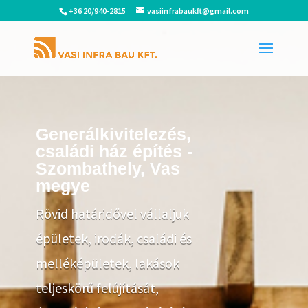
+36 20/940-2815
vasiinfrabaukft@gmail.com
Generálkivitelezés,
családi ház építés -
Szombathely, Vas
megye
Rövid határidővel vállaljuk
épületek, irodák, családi és
melléképületek, lakások
teljeskörű felújítását,