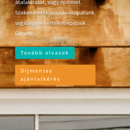
átalakítását, vagy építését.
Szakemberekből álló csapatunk
segítségével értéket építünk
Önnek!
Tovább olvasok
Díjmentes
ajánlatkérés